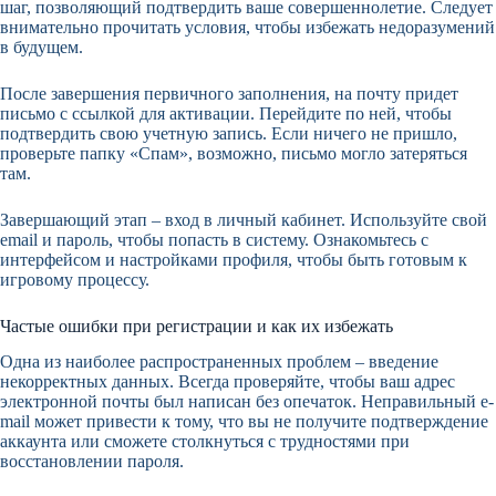
шаг, позволяющий подтвердить ваше совершеннолетие. Следует
внимательно прочитать условия, чтобы избежать недоразумений
в будущем.
После завершения первичного заполнения, на почту придет
письмо с ссылкой для активации. Перейдите по ней, чтобы
подтвердить свою учетную запись. Если ничего не пришло,
проверьте папку «Спам», возможно, письмо могло затеряться
там.
Завершающий этап – вход в личный кабинет. Используйте свой
email и пароль, чтобы попасть в систему. Ознакомьтесь с
интерфейсом и настройками профиля, чтобы быть готовым к
игровому процессу.
Частые ошибки при регистрации и как их избежать
Одна из наиболее распространенных проблем – введение
некорректных данных. Всегда проверяйте, чтобы ваш адрес
электронной почты был написан без опечаток. Неправильный e-
mail может привести к тому, что вы не получите подтверждение
аккаунта или сможете столкнуться с трудностями при
восстановлении пароля.