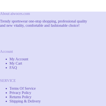
About aiwoces.com
Trendy sportswear one-stop shopping, professional quality
and new vitality, comfortable and fashionable choice!
Account
My Account
My Cart
FAQ
SERVICE
Terms Of Service
Privacy Policy
Returns Policy
Shipping & Delivery