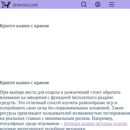
Skip
to
content
Крипто казино с краном
Крипто казино с краном
При выборе места для отдыха и развлечений стоит обратить
внимание на заведения с функцией бесплатного раздачи
средств. Это отличный способ изучить разнообразие игр и
попробовать свои силы без первоначальных вложений. Такие
ресурсы привлекают пользователей возможностью тестирования
на реальных ставках с минимальным риском. Например,
популярные среди игроманов –
биткоин казино которые платят
,
которые интегрируют подобные механики.