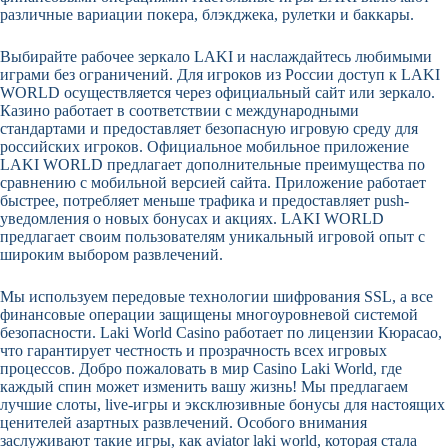
различные вариации покера, блэкджека, рулетки и баккары.
Выбирайте рабочее зеркало LAKI и наслаждайтесь любимыми
играми без ограничений. Для игроков из России доступ к LAKI
WORLD осуществляется через официальный сайт или зеркало.
Казино работает в соответствии с международными
стандартами и предоставляет безопасную игровую среду для
российских игроков. Официальное мобильное приложение
LAKI WORLD предлагает дополнительные преимущества по
сравнению с мобильной версией сайта. Приложение работает
быстрее, потребляет меньше трафика и предоставляет push-
уведомления о новых бонусах и акциях. LAKI WORLD
предлагает своим пользователям уникальный игровой опыт с
широким выбором развлечений.
Мы используем передовые технологии шифрования SSL, а все
финансовые операции защищены многоуровневой системой
безопасности. Laki World Casino работает по лицензии Кюрасао,
что гарантирует честность и прозрачность всех игровых
процессов. Добро пожаловать в мир Casino Laki World, где
каждый спин может изменить вашу жизнь! Мы предлагаем
лучшие слоты, live-игры и эксклюзивные бонусы для настоящих
ценителей азартных развлечений. Особого внимания
заслуживают такие игры, как aviator laki world, которая стала