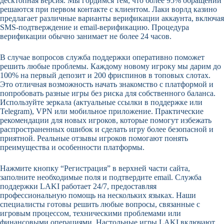
десктопная версия. Мы гордимся тем, что более 95% обращений
решаются при первом контакте с клиентом. Лаки ворлд казино
предлагает различные варианты верификации аккаунта, включая
SMS-подтверждение и email-верификацию. Процедура
верификации обычно занимает не более 24 часов.
В случае вопросов служба поддержки оперативно поможет
решить любые проблемы. Каждому новому игроку мы дарим до
100% на первый депозит и 200 фриспинов в топовых слотах.
Это отличная возможность начать знакомство с платформой и
попробовать разные игры без риска для собственного баланса.
Используйте зеркала (актуальные ссылки в поддержке или
Telegram), VPN или мобильное приложение. Практические
рекомендации для новых игроков, которые помогут избежать
распространенных ошибок и сделать игру более безопасной и
приятной. Реальные отзывы игроков помогают понять
преимущества и особенности платформы.
Нажмите кнопку “Регистрация” в верхней части сайта,
заполните необходимые поля и подтвердите email. Служба
поддержки LAKI работает 24/7, предоставляя
профессиональную помощь на нескольких языках. Наши
специалисты готовы решить любые вопросы, связанные с
игровым процессом, техническими проблемами или
финансовыми операциями. Настольные игры LAKI включают